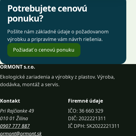
Potrebujete cenovú
ponuku?
Pošlite nám základné údaje o požadovanom
výrobku a pripravíme vám návrh riešenia.
Požiadať o cenovú ponuku
ORMONT s.r.o.
Ekologické zariadenia a výrobky z plastov. Výroba,
dodávka, montáž a servis.
Kontakt
Firemné údaje
Pri Rajčianke 49
IČO: 36 660 329
010 01 Žilina
DIČ: 2022221311
0907 777 887
IČ DPH: SK2022221311
ormont@ormont.sk