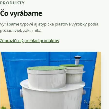
ýrobky z plastov na mieru
čistiarne odpadových vô
PRODUKTY
Čo vyrábame
Vyrábame typové aj atypické plastové výrobky podľa
požiadaviek zákazníka.
Zobraziť celý prehľad produktov