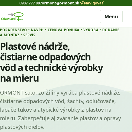
0907 777 887
ormont@ormont.sk
Navigovať
Menu
PORADENSTVO • NÁVRH • CENOVÁ PONUKA • VÝROBA • DODANIE
A MONTÁŽ • SERVIS
Plastové nádrže,
čistiarne odpadových
vôd a technické výrobky
na mieru
ORMONT s.r.o. zo Žiliny vyrába plastové nádrže,
čistiarne odpadových vôd, šachty, odlučovače,
lapače tukov a atypické výrobky z plastov na
mieru. Zabezpečuje aj zváranie plastov a opravy
plastových dielov.