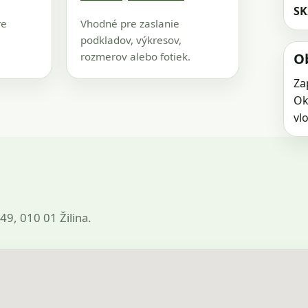
SK
re
Vhodné pre zaslanie
podkladov, výkresov,
rozmerov alebo fotiek.
O
Za
Ok
vl
49, 010 01 Žilina.