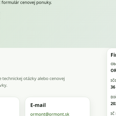
z formulár cenovej ponuky.
F
Ob
OR
e technickej otázky alebo cenovej
IČ
vky.
36
DI
20
E-mail
IČ
ormont@ormont.sk