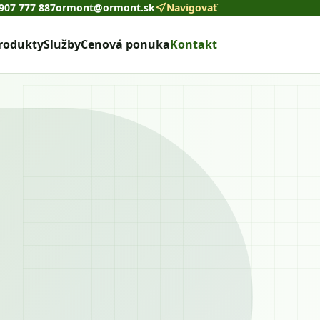
907 777 887
ormont@ormont.sk
Navigovať
rodukty
Služby
Cenová ponuka
Kontakt