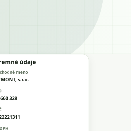
iremné údaje
chodné meno
MONT, s.r.o.
O
 660 329
Č
22221311
 DPH