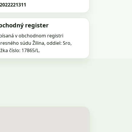
2022221311
bchodný register
písaná v obchodnom registri
resného súdu Žilina, oddiel: Sro,
ožka číslo: 17865/L.