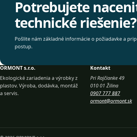
Potrebujete naceni
technické riešenie?
Pošlite nám základné informácie o požiadavke a prip
postup.
ORMONT s.r.o.
Kontakt
Ekologické zariadenia a výrobky z
Pri Rajčianke 49
plastov. Výroba, dodávka, montáž
010 01 Žilina
a servis.
0907 777 887
ormont@ormont.sk