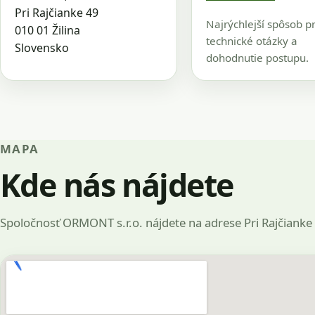
Pri Rajčianke 49
Najrýchlejší spôsob p
010 01 Žilina
technické otázky a
Slovensko
dohodnutie postupu.
MAPA
Kde nás nájdete
Spoločnosť ORMONT s.r.o. nájdete na adrese Pri Rajčianke 